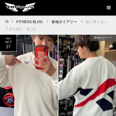
FITNESS BLOG
春城ダイアリー
急に寒くなっ
ホーム
てきた((((；ﾟДﾟ))))
春城ダイアリー
2021
OCT
27