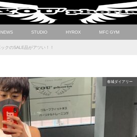
NEWS
STUDIO
HYROX
MFC GYM
ックのSALE品がアツい！！
春城ダイアリー