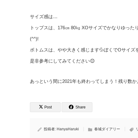
サイズ感は…
トップスは、176㎝ 80㎏ XOサイズでかなりゆ
(^^)!
ボトムスは、やや大きく感じます💦ぼくでOサイ
是非参考にしてみてください😊
あっという間に2021年も終わってしまう！残り数か
Post
Share
投稿者:
HanyaHaruki
春城ダイアリー