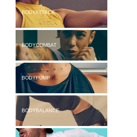
BODYATTACK
BODYCOMBAT
BODYPUMP
BODYBALANCE