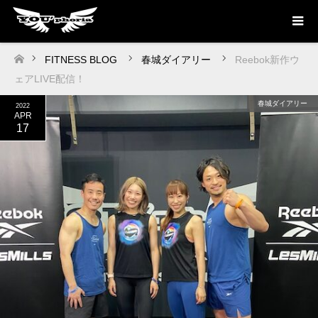
FITNESS BLOG
春城ダイアリー
Reebok新作ウ
ホーム
ェアLIVE配信！
春城ダイアリー
2022
APR
17