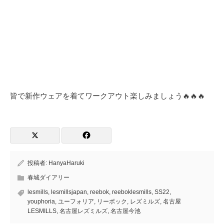
皆で新作ウェアを着てワークアウト楽しみましょう🔥🔥🔥
投稿者:
HanyaHaruki
春城ダイアリー
lesmills
,
lesmillsjapan
,
reebok
,
reeboklesmills
,
SS22
,
youphoria
,
ユーフォリア
,
リーボック
,
レズミルズ
,
名古屋
LESMILLS
,
名古屋レズミルズ
,
名古屋今池