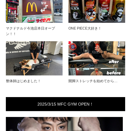
マクドナルド今池店本日オープ
ONE PIECE大好き！
ン！！
整体師はじめました！
開脚ストレッチを始めてから…
2025/3/15 MFC GYM OPEN！