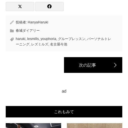
投稿者:
HanyaHaruki
春城ダイアリー
haruki
,
lesmills
,
youphoria
,
グループレッスン
,
パーソナルトレ
ーニング
,
レズミルズ
,
名古屋今池
ad
これもみて