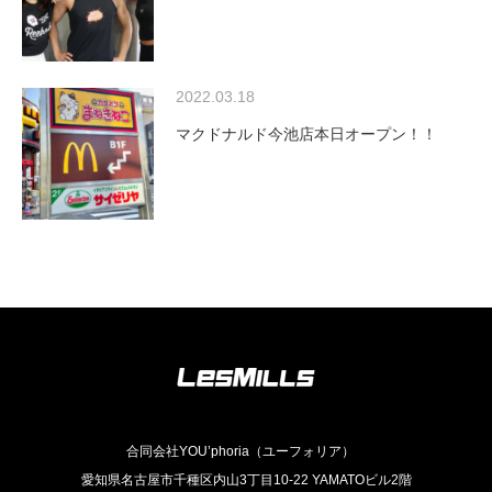
2022.03.18
マクドナルド今池店本日オープン！！
合同会社YOU’phoria（ユーフォリア）
愛知県名古屋市千種区内山3丁目10-22 YAMATOビル2階