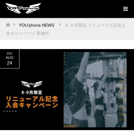
YOU’phoria NEWS
８‐９月限定 リニューアル記念入
ホーム
会キャンペーン 実施中
2021
AUG
24