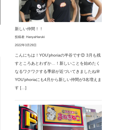
新しい仲間！！
投稿者: HanyaHaruki
2022年3月29日
こんにちは！YOU’phoriaの半谷です😊 3月も残
すところあとわずか…！新しいことを始めたく
なるワクワクする季節が近づいてきましたね🌸
YOU’phoriaにも4月から新しい仲間が3名増えま
す […]