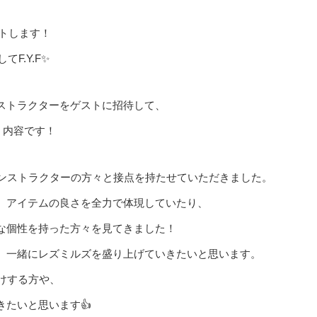
トします！
てF.Y.F✨
ストラクターを
ゲストに招待して、
く内容です！
ンス
トラクターの方々と接点を持たせていただきました。
、アイテムの良
さを全力で体現していたり、
な個性を持った方々を見てきました！
、一緒にレズミルズを盛り
上げていきたいと思います。
けする方や、
きたいと思いま
す👍