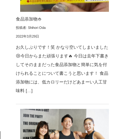
食品添加物🍚
投稿者: Shihori Oda
2022年3月29日
お久しぶりです！笑 かなり空いてしまいました
😢今日からまた頑張ります🔥 今日は去年下書き
してそのままだった食品添加物と簡単に気を付
けられることについて書こうと思います！ 食品
添加物には、低カロリーだけどあまーい人工甘
味料 […]