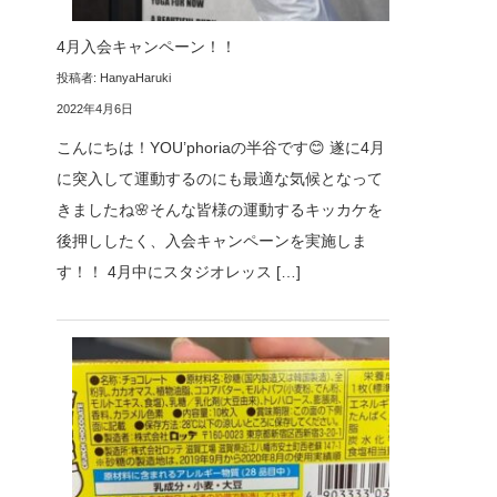
4月入会キャンペーン！！
投稿者: HanyaHaruki
2022年4月6日
こんにちは！YOU’phoriaの半谷です😊 遂に4月
に突入して運動するのにも最適な気候となって
きましたね🌸そんな皆様の運動するキッカケを
後押ししたく、入会キャンペーンを実施しま
す！！ 4月中にスタジオレッス […]