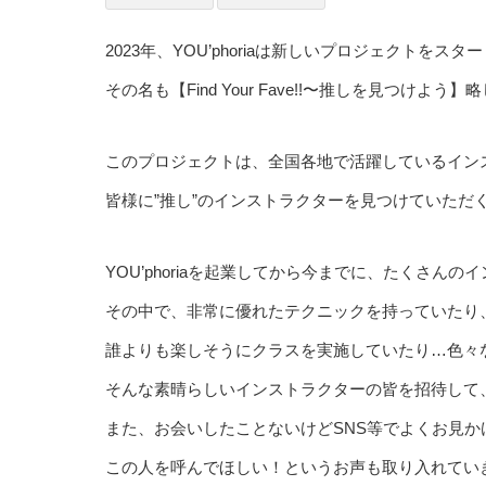
2023年、YOU’phoriaは新しいプロジェクトをスター
その名も【Find Your Fave!!〜推しを見つけよう】略し
このプロジェクトは、全国各地で活躍しているイン
皆様に”推し”
のインストラクターを見つけていただ
YOU’phoriaを起業してから今までに、たくさんのイ
その中で、非常に優れたテクニックを持っていたり
誰よりも楽しそうにクラスを実施して
いたり…色々
そんな素晴
らしいインストラクターの皆を招待して
また、お会いしたことないけどSNS等でよくお見か
この人を呼んでほしい！というお声も取り入れてい