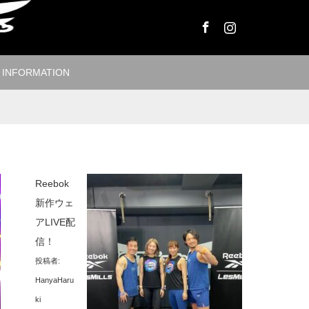
Facebook
Instagram
INFORMATION
Reebok
新作ウェ
アLIVE配
信！
投稿者:
HanyaHaru
ki