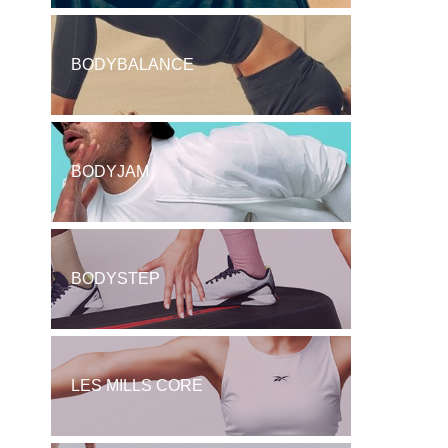
BODYBALANCE
BODYJAM
BODYSTEP
LES MILLS CORE