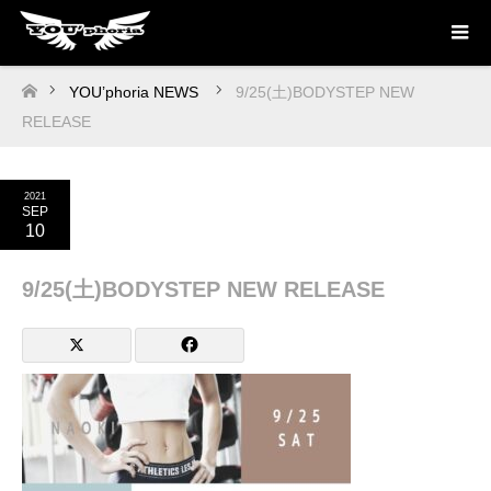
YOU’phoria NEWS
9/25(土)BODYSTEP NEW
ホーム
RELEASE
2021
SEP
10
9/25(土)BODYSTEP NEW RELEASE