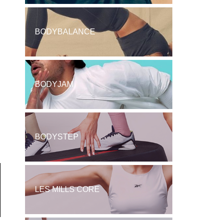
BODYBALANCE
BODYJAM
BODYSTEP
LES MILLS CORE