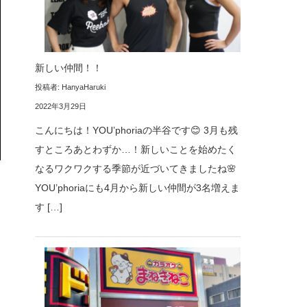
新しい仲間！！
投稿者: HanyaHaruki
2022年3月29日
こんにちは！YOU’phoriaの半谷です😊 3月も残
すところあとわずか…！新しいことを始めたく
なるワクワクする季節が近づいてきましたね🌸
YOU’phoriaにも4月から新しい仲間が3名増えま
す […]