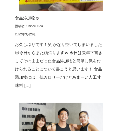
食品添加物🍚
投稿者: Shihori Oda
2022年3月29日
お久しぶりです！笑 かなり空いてしまいました
😢今日からまた頑張ります🔥 今日は去年下書き
してそのままだった食品添加物と簡単に気を付
けられることについて書こうと思います！ 食品
添加物には、低カロリーだけどあまーい人工甘
味料 […]