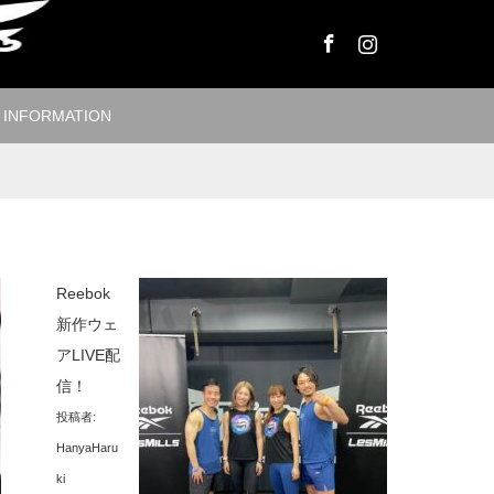
Facebook
Instagram
INFORMATION
Reebok
新作ウェ
アLIVE配
信！
投稿者:
HanyaHaru
ki