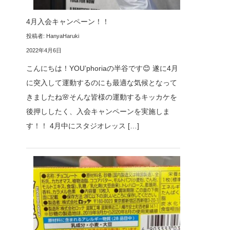
4月入会キャンペーン！！
投稿者: HanyaHaruki
2022年4月6日
こんにちは！YOU’phoriaの半谷です😊 遂に4月
に突入して運動するのにも最適な気候となって
きましたね🌸そんな皆様の運動するキッカケを
後押ししたく、入会キャンペーンを実施しま
す！！ 4月中にスタジオレッス […]